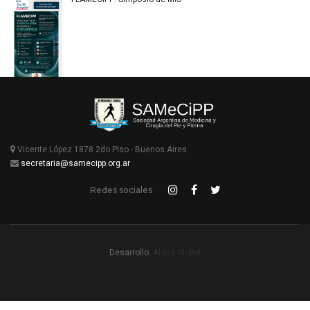
Vicente López 1878 2do Piso - Buenos Aires
secretaria@samecipp.org.ar
Redes sociales
Desarrollo:
Aldea Global